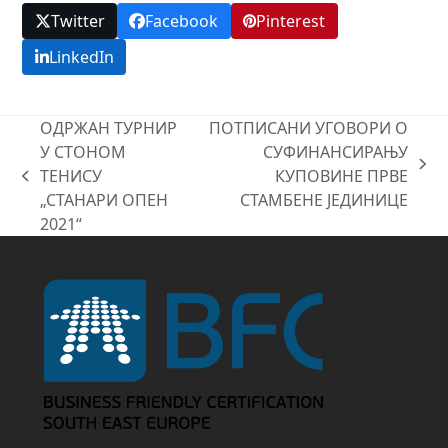
Twitter
Facebook
Pinterest
LinkedIn
ОДРЖАН ТУРНИР
ПОТПИСАНИ УГОВОРИ О
У СТОНОМ
СУФИНАНСИРАЊУ
next
ТЕНИСУ
КУПОВИНЕ ПРВЕ
previous
post:
„СТАНАРИ ОПЕН
СТАМБЕНЕ ЈЕДИНИЦЕ
post:
2021“