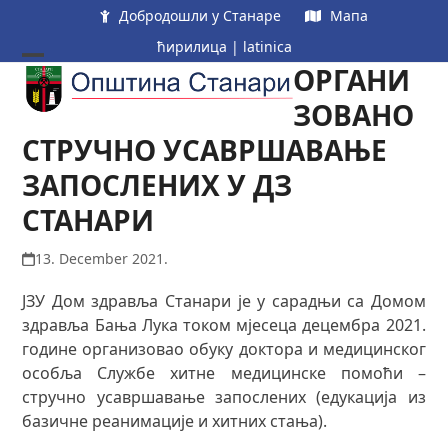
Skip
Добродошли у Станаре
Мапа
to
ћирилица
|
latinica
content
ОРГАНИ
Open
Close
mobile
mobile
ЗОВАНО
menu
menu
СТРУЧНО УСАВРШАВАЊЕ
ЗАПОСЛЕНИХ У ДЗ
СТАНАРИ
13. December 2021.
ЈЗУ Дом здравља Станари је у сарадњи са Домом
здравља Бања Лука током мјесеца децембра 2021.
године организовао обуку доктора и медицинског
особља Службе хитне медицинске помоћи –
стручно усавршавање запослених (едукација из
базичне реанимације и хитних стања).