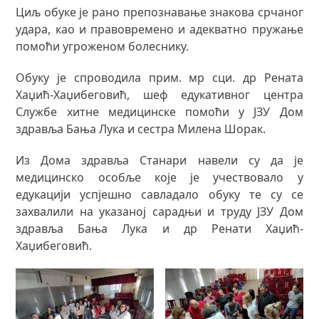
Циљ обуке је рано препознавање знакова срчаног
удара, као и правовремено и адекватно пружање
помоћи угроженом болеснику.
Обуку је спроводила прим. мр сци. др Рената
Хаџић-Хаџибеговић, шеф едукативног центра
Службе хитне медицинске помоћи у ЈЗУ Дом
здравља Бања Лука и сестра Милена Шорак.
Из Дома здравља Станари навели су да је
медицинско особље које је учествовало у
едукацији успјешно савладало обуку те су се
захвалили на указаној сарадњи и труду ЈЗУ Дом
здравља Бања Лука и др Ренати Хаџић-
Хаџибеговић.