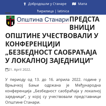
Skip
Добродошли у Станаре
Мапа
to
ћирилица
|
latinica
content
ПРЕДСТА
Open
Close
mobile
mobile
ВНИЦИ
menu
menu
ОПШТИНЕ УЧЕСТВОВАЛИ У
КОНФЕРЕНЦИЈИ
„БЕЗБЕДНОСТ САОБРАЋАЈА
У ЛОКАЛНОЈ ЗАЈЕДНИЦИ“
21. April 2022.
У периоду од 13. до 16. априла 2022. године у
Врњачкој Бањи одржана је Међународна
конференција „Безбедност саобраћаја у локалној
заједници“, у којој су учествовали представници
Општине Станари.