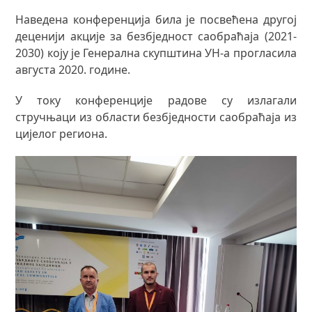
Наведена конференција била је посвећена другој
деценији акције за безбједност саобраћаја (2021-
2030) коју је Генерална скупштина УН-а прогласила
августа 2020. године.
У току конференције радове су излагали
стручњаци из области безбједности саобраћаја из
цијелог региона.