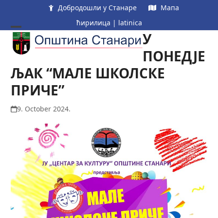
Skip
Добродошли у Станаре
Мапа
to
ћирилица
|
latinica
content
У
Open
Close
mobile
mobile
ПОНЕДЈЕ
menu
menu
ЉАК “МАЛЕ ШКОЛСКЕ
ПРИЧЕ”
9. October 2024.