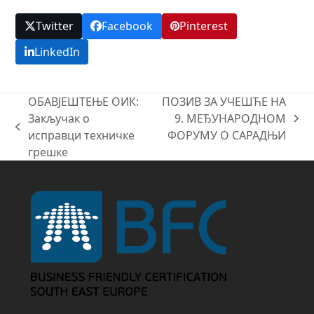
Twitter
Facebook
Pinterest
LinkedIn
ОБАВЈЕШТЕЊЕ ОИК:
ПОЗИВ ЗА УЧЕШЋЕ НА
Закључак о
9. МЕЂУНАРОДНОМ
next
previous
исправци техничке
ФОРУМУ О САРАДЊИ
post:
post:
грешке