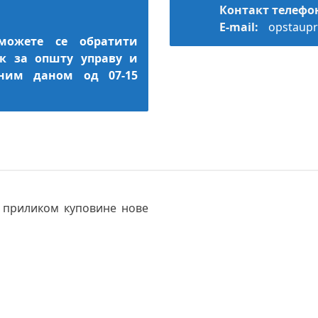
Контакт телефо
E-mail:
opstaupr
можете се обратити
ек за општу управу и
дним даном од 07-15
е приликом куповине нове