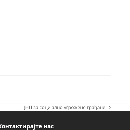
ЈНП за социјално угрожене грађане
next
post:
Контактирајте нас