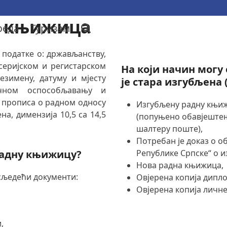
а књижица
реда
Туризам
и податке о: држављанству,
 серијском и регистарском
На који начин могу
езимену, датуму и мјесту
је стара изгубљена 
учном оспособљавању и
у прописа о радном односу
Изгубљену радну књиж
на, димензија 10,5 са 14,5
(попуњено обавјештењ
шалтеру поште),
Потребан је доказ о о
радну књижицу?
Републике Српске“ о 
Нова радна књижица,
сљедећи документи:
Овјерена копија дипл
Овјерена копија личне
,