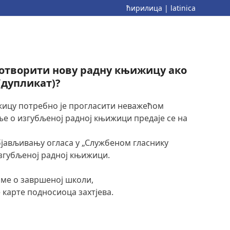
ћирилица
|
latinica
 отворити нову радну књижицу ако
(дупликат)?
ицу потребно је прогласити неважећом
е о изгубљеној радној књижици предаје се на
бјављивању огласа у „Службеном гласнику
изгубљеној радној књижици.
оме о завршеној школи,
 карте подносиоца захтјева.