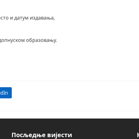
есто и датум издавања,
 допнуском образовању.
edIn
Посљедње вијести