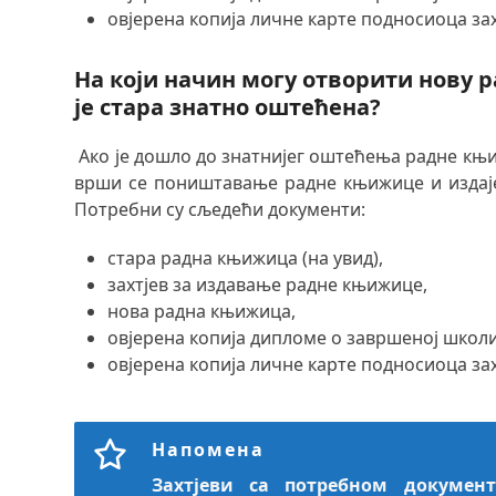
овјерена копија личне карте подносиоца зах
На који начин могу отворити нову 
је стара знатно оштећена?
Ако је дошло до знатнијег оштећења радне књиж
врши се поништавање радне књижице и издај
Потребни су сљедећи документи:
стара радна књижица (на увид),
захтјев за издавање радне књижице,
нова радна књижица,
овјерена копија дипломе о завршеној школи
овјерена копија личне карте подносиоца зах
Напомена
Захтјеви са потребном документ