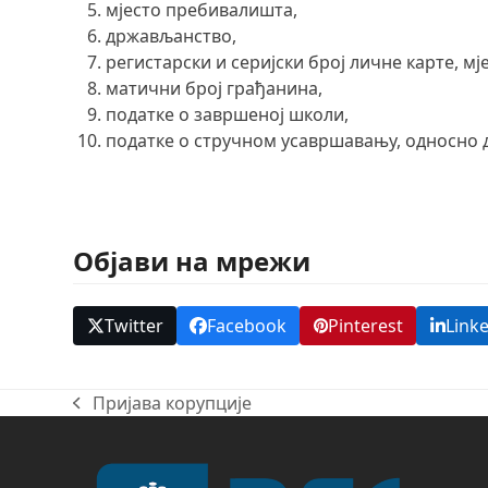
мјесто пребивалишта,
држављанство,
регистарски и серијски број личне карте, мј
матични број грађанина,
податке о завршеној школи,
податке о стручном усавршавању, односно
Објави на мрежи
Twitter
Facebook
Pinterest
Link
Пријава корупције
previous
post: