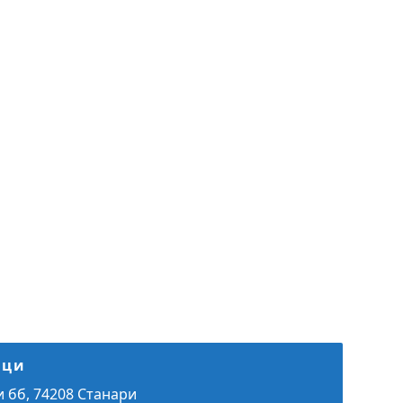
аци
 бб, 74208 Станари