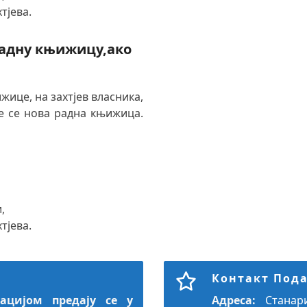
тјева.
радну књижицу,ако
ице, на захтјев власника,
е се нова радна књижица.
,
тјева.
Контакт Под
ацијом предају се у
Адреса:
Станари