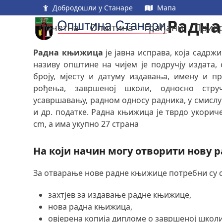
Skip
Добродошли у Станаре
Мапа
to
Радн
Почетна
Општина
Грађани
Прив
content
Радна књижица
је јавна исправа, која садрж
називу општине на чијем је подручју издата,
броју, мјесту и датуму издавања, имену и пр
рођења, завршеној школи, односно стр
усавршавању, радном односу радника, у смисл
и др. податке. Радна књижица је тврдо укориче
cm, а има укупно 27 страна
На који начин могу отворити нову 
За отварање нове радне књижице потребни су 
захтјев за издавање радне књижице,
нова радна књижица,
овјерена копија дипломе о завршеној школи