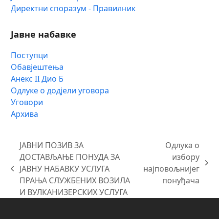
Директни споразум - Правилник
Јавне набавке
Поступци
Обавјештења
Анекс II Дио Б
Одлуке о додјели уговора
Уговори
Архива
ЈАВНИ ПОЗИВ ЗА
Одлука о
ДОСТАВЉАЊЕ ПОНУДА ЗА
избору
next
ЈАВНУ НАБАВКУ УСЛУГА
најповољнијег
previous
post:
ПРАЊА СЛУЖБЕНИХ ВОЗИЛА
понуђача
post:
И ВУЛКАНИЗЕРСКИХ УСЛУГА