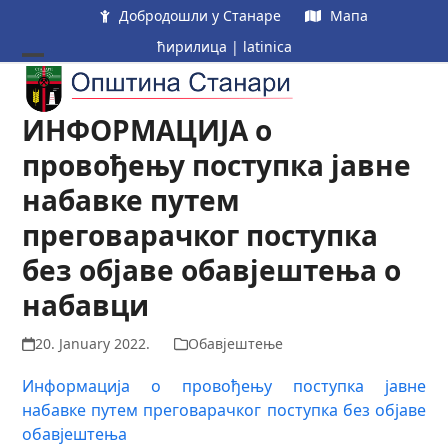
Skip
Добродошли у Станаре
Мапа
to
ћирилица
|
latinica
content
Open
Close
mobile
mobile
ИНФОРМАЦИЈА о
menu
menu
провођењу поступка јавне
набавке путем
преговарачког поступка
без објаве обавјештења о
набавци
20. January 2022.
Обавјештење
Информација о провођењу поступка јавне
набавке путем преговарачког поступка без објаве
обавјештења