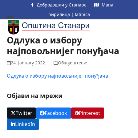
Skip
Добродошли у Станаре
Мапа
to
ћирилица
|
latinica
content
Open
Close
mobile
mobile
Одлука о избору
menu
menu
најповољнијег понуђача
24. January 2022.
Обавјештење
Одлука о избору најповољнијег понуђача
Објави на мрежи
Twitter
Facebook
Pinterest
LinkedIn