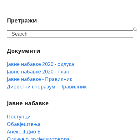
Претражи
Search
Документи
Јавне набавке 2020 - одлука
Јавне набавке 2020 - план
Јавне набавке - Правилник
Директни споразум - Правилник
Јавне набавке
Поступци
Обавјештења
Анекс II Дио Б
Одлуке о додјели уговора