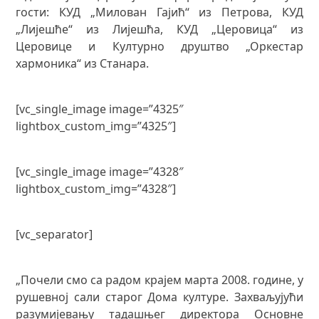
гости: КУД „Милован Гајић“ из Петрова, КУД
„Лијешће“ из Лијешћа, КУД „Церовица“ из
Церовице и Културно друштво „Оркестар
хармоника“ из Станара.
[vc_single_image image=”4325″
lightbox_custom_img=”4325″]
[vc_single_image image=”4328″
lightbox_custom_img=”4328″]
[vc_separator]
„Почели смо са радом крајем марта 2008. године, у
рушевној сали старог Дома културе. Захваљујући
разумијевању тадашњег директора Основне