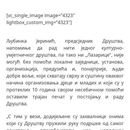
[vc_single_image image=”4323″
lightbox_custom_img=”4323″]
Љубинка Јеринић, предсједник Друштва,
напомиње да рад нити једног културно-
умјетничког друштва, па тако ни „Лазарице“, није
могућ без помоћи локалне заједнице, установа,
организација, предузећа и, понајприје, људи
добре воље, који схватају сврху и суштину оваквог
начина организовања дјеце и младих и који су у
протеклих 10 година својом несебичном помоћи
оставили трајан печат у постојању и раду
Друштва.
„С тим у вези, додијељене су захвалнице онима
који су Друштву пружили руку подршке од самог