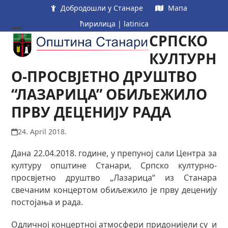
Skip
Добродошли у Станаре
Мапа
to
ћирилица
|
latinica
content
СРПСКО
Open
Close
mobile
mobile
КУЛТУРН
menu
menu
О-ПРОСВЈЕТНО ДРУШТВО
“ЛАЗАРИЦА” ОБИЉЕЖИЛО
ПРВУ ДЕЦЕНИЈУ РАДА
24. April 2018.
Дана 22.04.2018. године, у препуној сали Центра за
културу општине Станари, Српско културно-
просвјетно друштво „Лазарица“ из Станара
свечаним концертом обиљежило је прву деценију
постојања и рада.
Одличној концертној атмосфери придонијели су и