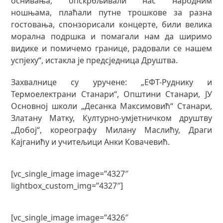
оснивања, опскрбљивали нас народним
ношњама, плаћали путне трошкове за разна
гостовања, спонзорисали концерте, били велика
морална подршка и помагали нам да ширимо
видике и помичемо границе, радовали се нашем
успјеху“, истакла је предсједница Друштва.
Захвалнице су уручене: „ЕФТ-Руднику и
Термоелектрани Станари“, Општини Станари, ЈУ
Основној школи „Десанка Максимовић“ Станари,
Златану Матку, Културно-умјетничком друштву
„Добој“, кореографу Милану Маслићу, Драги
Кајганићу и учитељици Анки Ковачевић.
[vc_single_image image=”4327″
lightbox_custom_img=”4327″]
[vc_single_image image=”4326″