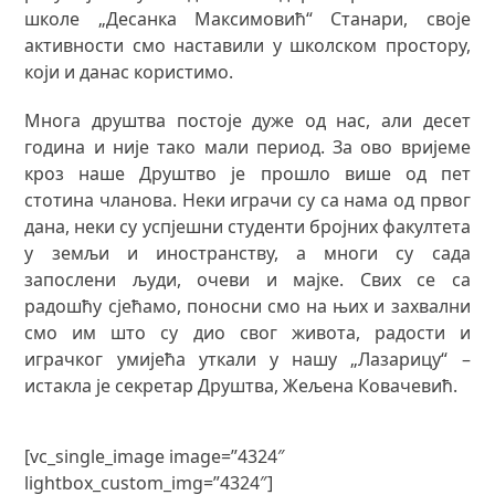
школе „Десанка Максимовић“ Станари, своје
активности смо наставили у школском простору,
који и данас користимо.
Многа друштва постоје дуже од нас, али десет
година и није тако мали период. За ово вријеме
кроз наше Друштво је прошло више од пет
стотина чланова. Неки играчи су са нама од првог
дана, неки су успјешни студенти бројних факултета
у земљи и иностранству, а многи су сада
запослени људи, очеви и мајке. Свих се са
радошћу сјећамо, поносни смо на њих и захвални
смо им што су дио свог живота, радости и
играчког умијећа уткали у нашу „Лазарицу“ –
истакла је секретар Друштва, Жељена Ковачевић.
[vc_single_image image=”4324″
lightbox_custom_img=”4324″]