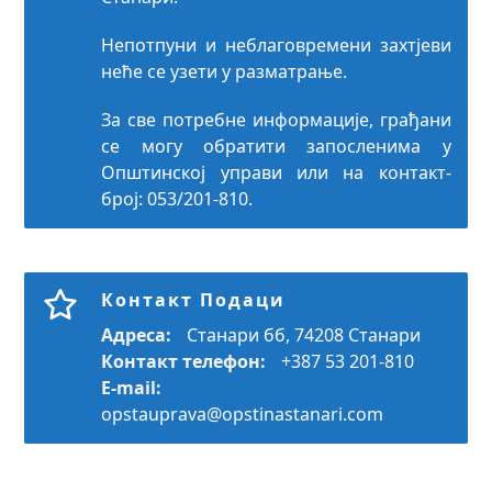
Непотпуни и неблаговремени захтјеви
неће се узети у разматрање.
За све потребне информације, грађани
се могу обратити запосленима у
Општинској управи или на контакт-
број: 053/201-810.
Контакт Подаци
Адреса:
Станари бб, 74208 Станари
Контакт телефон:
+387 53 201-810
E-mail:
opstauprava@opstinastanari.com