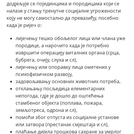
додјељује се појединцима и породицама који се
налазе у стању тренутне социјалне угрожености
коју не могу самостално да превазиђу, посебно
када је ријеч о:
лијечењу тешко обољелог лица или члана уже
породице, а нарочито када је потребно
извршити операцију виталних органа (срца,
бубрега, очију, слуха и сл),
лијечењу или опоравку лица ометених у
психофизичком развоју,
задовољавању основних животних потреба,
отклањању посљедица елементарних
непогода, гдје је дошло до оштећења
стамбеног објекта (поплава, пожара,
земљотреса, одрона и сл),
помоћи због отпуста из социјалне установе
или затвора (престанак смјештаја и сл),
плаћање дијела трошкова сахране за умрлог