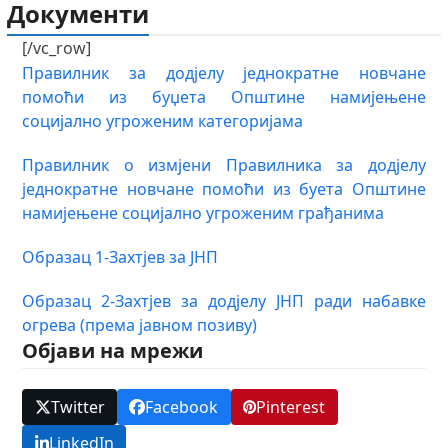
Документи
[/vc_row]
Правилник за додјелу једнократне новчане
помоћи из буџета Општине намијењене
социјално угроженим категоријама
Правилник о измјени Правилника за додјелу
једнократне новчане помоћи из буета Општине
намијењене социјално угроженим грађанима
Образац 1-Захтјев за ЈНП
Образац 2-Захтјев за додјелу ЈНП ради набавке
огрева (према јавном позиву)
Објави на мрежи
Twitter
Facebook
Pinterest
LinkedIn