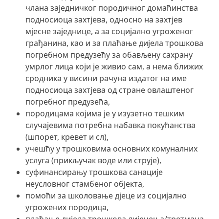
члана заједничког породичног домаћинства
подносиоца захтјева, односно на захтјев
мјесне заједнице, а за социјално угроженог
грађанина, као и за плаћање дијела трошкова
погребном предузећу за обављену сахрану
умрлог лица који је живио сам, а нема ближих
сродника у висини рачуна издатог на име
подносиоца захтјева од стране овлаштеног
погребног предузећа,
породицама којима је у изузетно тешким
случајевима потребна набавка покућанства
(шпорет, кревет и сл),
учешћу у трошковима основних комуналних
услуга (прикључак воде или струје),
суфинансирању трошкова санације
неусловног стамбеног објекта,
помоћи за школовање дјеце из социјално
угрожених породица,