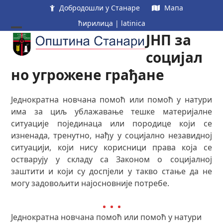
Skip
Добродошли у Станаре
Мапа
to
ћирилица
|
latinica
content
ЈНП за
Open
Close
mobile
mobile
социјал
menu
menu
но угрожене грађане
Једнократна новчана помоћ или помоћ у натури
има за циљ ублажавање тешке материјалне
ситуације појединаца или породице који се
изненада, тренутно, нађу у социјално незавидној
ситуацији, који нису корисници права која се
остварују у складу са Законом о социјалној
заштити и који су доспјели у такво стање да не
могу задовољити најосновније потребе.
Једнократна новчана помоћ или помоћ у натури