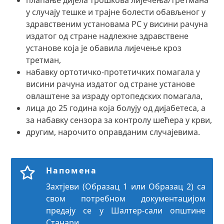
плаћање дијела трошкова лијечења/третмана
у случају тешке и трајне болести обављеног у
здравственим установама РС у висини рачуна
издатог од стране надлежне здравствене
установе која је обавила лијечење кроз
третман,
набавку ортотичко-протетичких помагала у
висини рачуна издатог од стране установе
овлаштене за израду ортопедских помагала,
лица до 25 година која болују од дијабетеса, а
за набавку сензора за контролу шећера у крви,
другим, нарочито оправданим случајевима.
Напомена
Захтјеви (Образац 1 или Образац 2) са
свом потребном документацијом
предају се у Шалтер-сали општине
Станари.