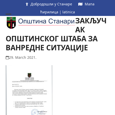
Skip
Добродошли у Станаре
Мапа
to
ћирилица
|
latinica
content
ЗАКЉУЧ
Open
Close
mobile
mobile
АК
menu
menu
ОПШТИНСКОГ ШТАБА ЗА
ВАНРЕДНЕ СИТУАЦИЈЕ
29. March 2021.