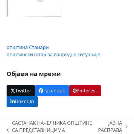
општина Станари
општински штаб за ванредне ситуације
Објави на мрежи
Twitter
Facebook
Pinterest
LinkedIn
САСТАНАК НАЧЕЛНИКА ОПШТИНЕ
ЈАВНА
next
СА ПРЕДСТАВНИЦИМА
РАСПРАВА
previous