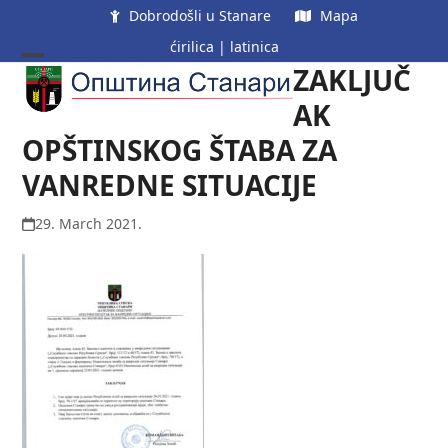
Skip
Dobrodošli u Stanare
Mapa
to
ćirilica
|
latinica
content
ZAKLJUČ
Open
Close
mobile
mobile
AK
menu
menu
OPŠTINSKOG ŠTABA ZA
VANREDNE SITUACIJE
29. March 2021.