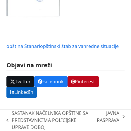
opština Stanari
opštinski štab za vanredne situacije
Objavi na mreži
Twitter
Facebook
Pinterest
LinkedIn
SASTANAK NAČELNIKA OPŠTINE SA
JAVNA
next
PREDSTAVNICIMA POLICIJSKE
RASPRAVA
previous
post:
UPRAVE DOBOJ
post: