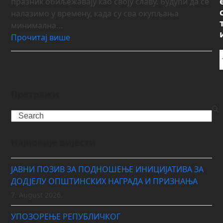
празник обиљежавају као своју славу. Будући да се
налазимо у времену, када су сва окупљања
минимална…
Прочитај више
Претражи
Search
Најновије вијести
ЈАВНИ ПОЗИВ ЗА ПОДНОШЕЊЕ ИНИЦИЈАТИВА ЗА
ДОДЈЕЛУ ОПШТИНСКИХ НАГРАДА И ПРИЗНАЊА
7. August 2026.
УПОЗОРЕЊЕ РЕПУБЛИЧКОГ