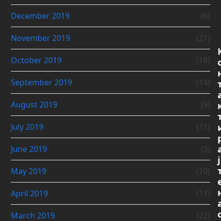
December 2019
(6)
November 2019
(21)
October 2019
(18)
September 2019
(14)
August 2019
(9)
July 2019
(11)
June 2019
(3)
ј
May 2019
(10)
April 2019
(17)
March 2019
(22)