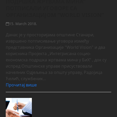
ПОДРШКА ЖРТВАМА МИНА”
ПОТПИСАЛИ УГОВОРЕ СА
ОРГАНИЗАЦИЈОМ “WORLD VISION”
15. March 2018.
Данас је у просторијама општине Станари,
извршено потписивање уговора између
представника Организације "World Vision" и два
корисника Пројекта „Интегрисана социо-
економска подршка жртвама мина у БиХ“ , док су
испред Општинске управе присуствовали
начелник Одјељења за општу управу, Радојица
Ћелић, службеник…
Прочитај више