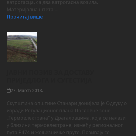
ватрогасца, са два ватрогасна возила.
Материјална штета:…
Прочитај више
ЈАВНИ ПОЗИВ ЗА ДОСТАВУ
ПРИЈЕДЛОГА И СУГЕСТИЈА
27. March 2018.
Скупштина општине Станари донијела je Одлуку о
изради Регулационог плана Пословне зоне
„Термоелектрана“ у Драгаловцима, која се налази
у близини термоелектране, између регионалног
пута Р474 и жељезничке пруге. Позивају се