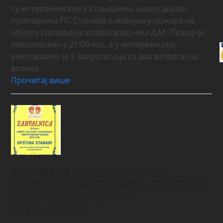
су интервенисали у Станарима, након дојаве
припадника ПС Станари о избијању пожара на
објекту (запаљена штала) власника Д.М. Пожар је
локализован у 21:00 час, а у интервенцији
учествовало је 5 ватрогасаца са два ватрогасна
возила…
Прочитај више
УДРУЖЕЊЕ ДИЈАЛИЗИРАНИХ
БУБРЕЖНИХ БОЛЕСНИКА ОПШТИНИ
СТАНАРИ ДОДИЈЕЛИЛО
ЗАХВАЛНИЦУ