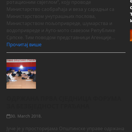
ротационим свјетлом“, коју проводе
Министарство саобраћаја и веза у сарадњи са
Министарством унутрашњих послова,
Министарством пољопривреде, шумарства и
водопривреде и Ауто-мото савезом Републике
Српске. Тим поводом представници Агенције…
Прочитај више
ОДРЖАНА ПРВА СЈЕДНИЦА ФОРУМА
ЗА БЕЗБЈЕДНОСТ ГРАЂАНА
30. March 2018.
Јуче је у просторијама Општинске управе одржана