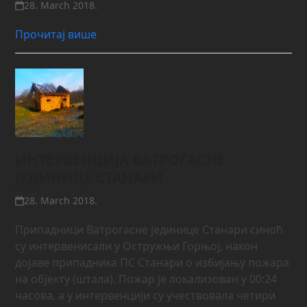
28. March 2018.
Прочитај више
ИНТЕРВЕНЦИЈА ВАТРОГАСНЕ
ЈЕДИНИЦЕ СТАНАРИ
28. March 2018.
Припадници Ватрогасне јединице Станари синоћ
су интервенисали у Остружњи Горњој, након
дојаве припадника ПС Станари о избијању пожара
на објекту (штала). Пожар је локализован у 00:24
часова, а у интервенцији су учествовала четири