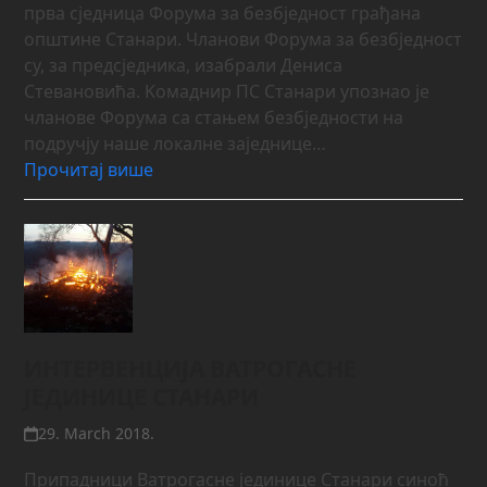
прва сједница Форума за безбједност грађана
општине Станари. Чланови Форума за безбједност
су, за предсједника, изабрали Дениса
Стевановића. Kомаднир ПС Станари упознао је
чланове Форума са стањем безбједности на
подручју наше локалне заједнице…
Прочитај више
ИНТЕРВЕНЦИЈА ВАТРОГАСНЕ
ЈЕДИНИЦЕ СТАНАРИ
29. March 2018.
Припадници Ватрогасне јединице Станари синоћ