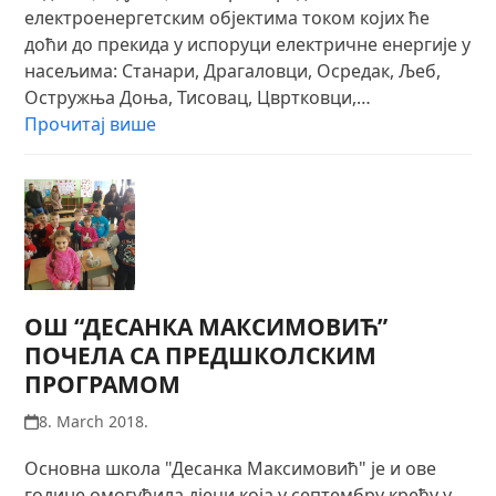
електроенергетским објектима током којих ће
доћи до прекида у испоруци електричне енергије у
насељима: Станари, Драгаловци, Осредак, Љеб,
Остружња Доња, Тисовац, Цвртковци,…
Прочитај више
ОШ “ДЕСАНКА МАКСИМОВИЋ”
ПОЧЕЛА СА ПРЕДШКОЛСКИМ
ПРОГРАМОМ
8. March 2018.
Основна школа "Десанка Максимовић" је и ове
године омогућила дјеци која у септембру крећу у