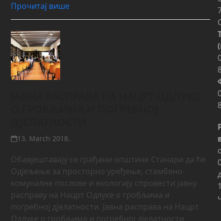
Прочитај више
ЈАВНА РАСПРАВА НА НАЦРТ ОДЛУКЕ
О ГРОБЉИМА И ПОГРЕБНОЈ
ДЈЕЛАТНОСТИ
13. March 2018.
Обавјештавају се грађани општине Станари да ће
Одјељење за просторно уређење, стамбено-
комуналне послове и екологију спровести јавну
расправу на Нацрт Одлуке о гробљима и
погребној дјелатности. Јавнa расправa на Нацрт
Одлуке о гробљима и погребној дјелатности