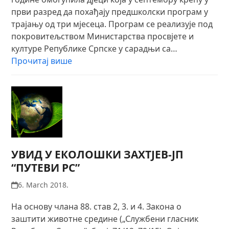
први разред да похађају предшколски програм у
трајању од три мјесеца. Програм се реализује под
покровитељством Министарства просвјете и
културе Републике Српске у сарадњи са…
Прочитај више
УВИД У ЕКОЛОШКИ ЗАХТЈЕВ-ЈП
“ПУТЕВИ РС”
6. March 2018.
На основу члана 88. став 2, 3. и 4. Закона о
заштити животне средине („Службени гласник