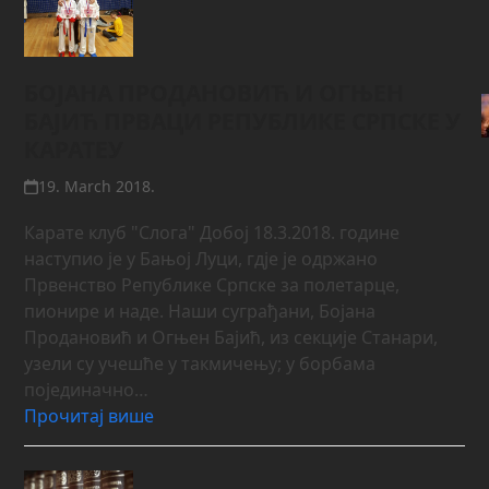
БОЈАНА ПРОДАНОВИЋ И ОГЊЕН
БАЈИЋ ПРВАЦИ РЕПУБЛИКЕ СРПСКЕ У
КАРАТЕУ
19. March 2018.
Карате клуб "Слога" Добој 18.3.2018. године
наступио је у Бањoj Луци, гдје је одржано
Првенство Републике Српске за полетарце,
пионире и наде. Наши суграђани, Бојана
Продановић и Огњен Бајић, из секције Станари,
узели су учешће у такмичењу; у борбама
појединачно…
Прочитај више