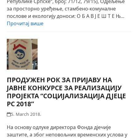
Републике Српске“, број: 71/12, 79/15), Одјељење
за просторно уређење, стамбено-комуналне
послове и екологију доноси: О Б А В Ј Е Ш Т Е Њ…
Прочитај више
ПРОДУЖЕН РОК ЗА ПРИЈАВУ НА
ЈАВНЕ КОНКУРСЕ ЗА РЕАЛИЗАЦИЈУ
ПРОЈЕКТА “СОЦИЈАЛИЗАЦИЈА ДЈЕЦЕ
РС 2018”
5. March 2018.
На основу oдлуке директора Фонда дјечије
заштите, а због неповољних временских услова у