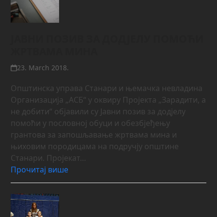
ЈАВНИ ПОЗИВ ЗА ДОДЈЕЛУ ПОМОЋИ
ЖРТВАМА МИНА
23. March 2018.
Општинска управа Станари и њемачка невладина
Организација „АСБ“ у оквиру Пројекта „Зарадити, а
не добити“ објавили су Јавни позив за додјелу
помоћи у пословној обуци и обезбјеђењу
грантова за запошљавање жртвама мина и
њиховим породицама на подручју општине
Станари. Пројекат…
Прочитај више