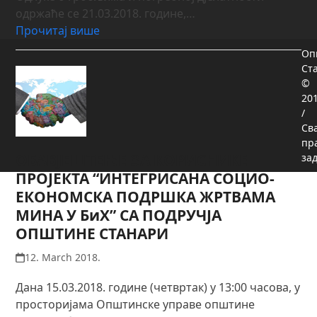
одржаће се 21.03.2018. године,…
Прочитај више
Оп
Ст
©
20
/
Св
пр
ОБАВЈЕШТЕЊЕ ЗА КОРИСНИКЕ
за
ПРОЈЕКТА “ИНТЕГРИСАНА СОЦИО-
ЕКОНОМСКА ПОДРШКА ЖРТВАМА
МИНА У БиХ” СА ПОДРУЧЈА
ОПШТИНЕ СТАНАРИ
12. March 2018.
Дана 15.03.2018. године (четвртак) у 13:00 часова, у
просторијама Општинске управе општине