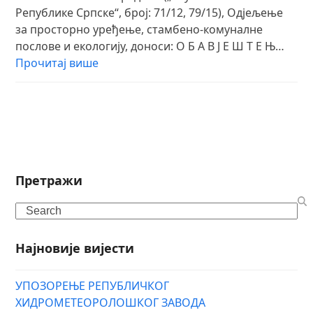
Републике Српске“, број: 71/12, 79/15), Одјељење
за просторно уређење, стамбено-комуналне
послове и екологију, доноси: О Б А В Ј Е Ш Т Е Њ…
Прочитај више
Претражи
Search
Најновије вијести
УПОЗОРЕЊЕ РЕПУБЛИЧКОГ
ХИДРОМЕТЕОРОЛОШКОГ ЗАВОДА