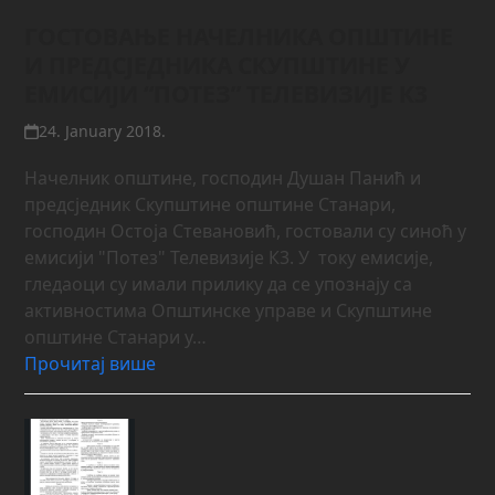
ГОСТОВАЊЕ НАЧЕЛНИКА ОПШТИНЕ
И ПРЕДСЈЕДНИКА СКУПШТИНЕ У
ЕМИСИЈИ “ПОТЕЗ” ТЕЛЕВИЗИЈЕ К3
24. January 2018.
Начелник општине, господин Душан Панић и
предсједник Скупштине општине Станари,
господин Остоја Стевановић, гостовали су синоћ у
емисији "Потез" Телевизије К3. У току емисије,
гледаоци су имали прилику да се упознају са
активностима Општинске управе и Скупштине
општине Станари у…
Прочитај више