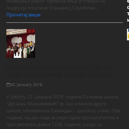
обављања јавног превоза лица и ствари на
подручју општине Станари („Службени…
Прочитај више
СВЕТОСАВСКА АКАДЕМИЈА “СВЕТИ
САВА-СВЕТИОНИК СРПСКЕ ЗЕМЉЕ”
30. January 2018.
У суботу, 27. јануара 2018. године Основна школа
"Десанка Максимовић" је, као и многе друге
школе, обиљежила Савиндан – школску славу. Ове
године, на дан када је умро први српски учитељ и
просветитељ давне 1236. године, а који се