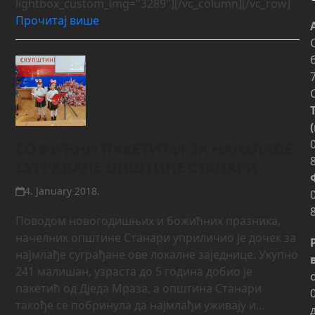
lightbox_custom_img="3289"][/vc_column][/vc_row]
Прочитај више
БОЖИЋНИ ПАКЕТИЋИ ЗА НАЈМЛАЂЕ
СУГРАЂАНЕ ОПШТИНЕ СТАНАРИ
4. January 2018.
Поводом новогодишњих и божићних празника,
начелник општине Станари уприличио је дочек за
најмлађе суграђане ове локалне заједнице. Укупно
241 малишан, узраста до 5 година добио је
пакетић од Дједа Мраза, а општина Станари
такође се побринула да најмлађи уживају и…