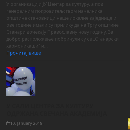
У организацији ЈУ Центар за културу, а под
генералним покровитељством начелника
општине становници наше локалне заједнице и
ове године имали су прилику да на Тргу општине
Станари дочекају Православну нову годину. За
добро расположење побринули су се „Станарски
хармоникаши“ и…
Прочитај више
У САЛИ ЦЕНТРА ЗА КУЛТУРУ
ОДРЖАНА СВЕЧАНА АКАДЕМИЈА
10. January 2018.