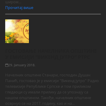
широм…
Прочитај више
ГОСТОВАЊЕ НАЧЕЛНИКА ОПШТИНЕ
У ЕМИСИЈИ “ВИКЕНД ЈУТРО” РТРС
29. January 2018.
Начелник општине Станари, господин Душан
Панић, гостовао је у емисији "Викенд јутро" Радио
телевизије Републике Српске и том приликом
гледаоци су имали прилику да се упознају са
нашом општином. Такође, начелник општине
осврнуо се на 2017. годину, као и на…