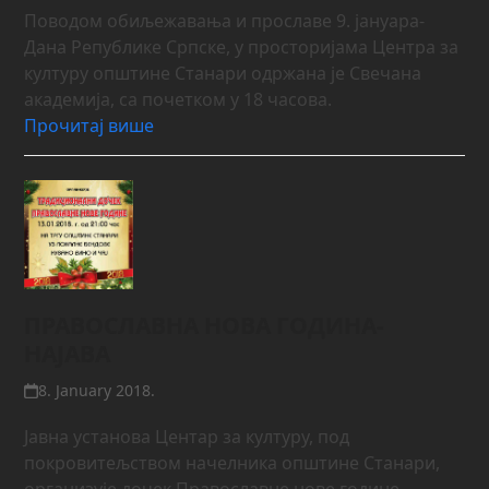
Поводом обиљежавања и прославе 9. јануара-
Дана Републике Српске, у просторијама Центра за
културу општине Станари одржана је Свечана
академија, са почетком у 18 часова.
Прочитај више
ПРАВОСЛАВНА НОВА ГОДИНА-
НАЈАВА
8. January 2018.
Јавна установа Центар за културу, под
покровитељством начелника општине Станари,
организује дочек Православне нове године,