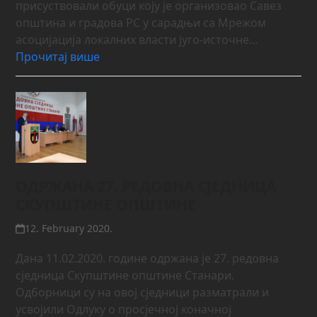
присуствовали обуци коју је организовао Савез
општина и градова РС у сарадњи са Мрежом
асоцијација локалних власти југо-источне…
Прочитај више
ОДРЖАНА 27. РЕДОВНА СЈЕДНИЦА
СКУПШТИНЕ ОПШТИНЕ
12. February 2020.
Дана 11.02.2020. године одржана је 27. редовна
сједница Скупштине општине Станари.
Одборници су на овој сједници разматрали и
усвојили Одлуку о просјечној коначној