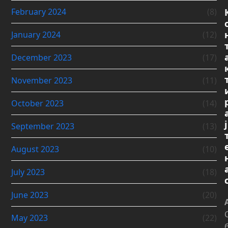
February 2024
(8)
January 2024
(12)
December 2023
(17)
November 2023
(11)
October 2023
(14)
ј
September 2023
(13)
August 2023
(10)
July 2023
(18)
June 2023
(20)
May 2023
(22)