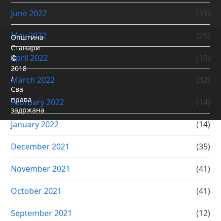
June 2022
(19)
May 2022
(26)
Општина
Станари
April 2022
(19)
©
2018
/
March 2022
(32)
Сва
права
February 2022
(14)
задржана
January 2022
(14)
December 2021
(35)
November 2021
(41)
October 2021
(41)
September 2021
(12)