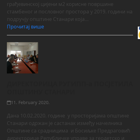
грађевинској цијени м2 корисне површине
стамбеног и пословног простора у 2019. години на
подручју општине Станари која…
Прочитај више
ДИРЕКТОРИЦА РУГИПП-а ПОСЈЕТИЛА
ОПШТИНУ СТАНАРИ
11. February 2020.
Дана 10.02.2020. године у просторијама општине
Станари одржан је састанак између начелника
Општине са срадницима и Босиљке Предраговић
директорице Републичке управе за геодетско и