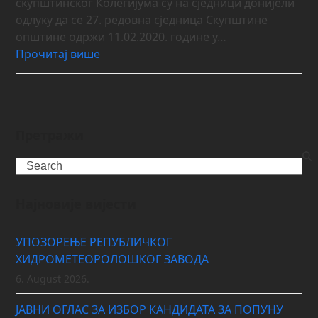
скупштинског Колегијума су на сједници донијели
одлуку да се 27. редовна сједница Скупштине
општине одржи 11.02.2020. године у…
Прочитај више
Претражи
Search
Најновије вијести
УПОЗОРЕЊЕ РЕПУБЛИЧКОГ
ХИДРОМЕТЕОРОЛОШКОГ ЗАВОДА
6. August 2026.
ЈАВНИ ОГЛАС ЗА ИЗБОР КАНДИДАТА ЗА ПОПУНУ