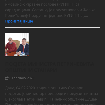
имовинско-правне послове (РУГИПП) са
сарадницима. Састанку је присуствовао и Жељко
Кршић, шеф Подручне једнице РУГИПП-а у…
Прочитај више
ПОСЈЕТА МИНИСТРА ПЕТРИЧЕВИЋА
ОПШТИНИ СТАНАРИ
5. February 2020.
Дана, 04.02.2020. године општину Станари
посјетио је министар привреде и предузетништва
Вјекослав Петричевић. Начелник општине Душан
Панић упознао је министра са активностима које