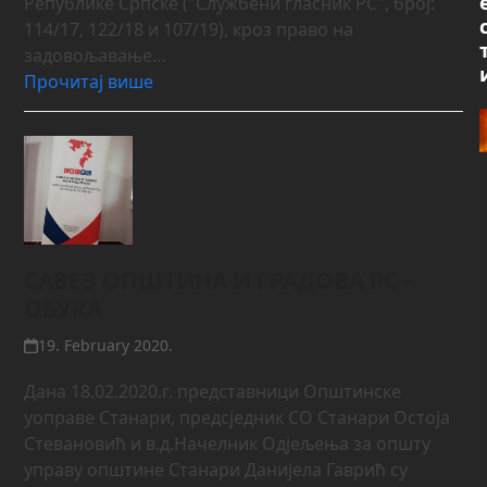
Републике Српске ("Службени гласник РС", број:
114/17, 122/18 и 107/19), кроз право на
задовољавање…
Прочитај више
САВЕЗ ОПШТИНА И ГРАДОВА РС –
ОБУКА
19. February 2020.
Дана 18.02.2020.г. представници Општинске
уоправе Станари, предсједник СО Станари Остоја
Стевановић и в.д.Начелник Одјељења за општу
управу општине Станари Данијела Гаврић су