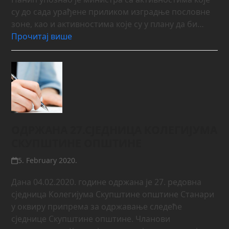
су до сада урађене приликом изградње пословне
зоне, као и активностима које су у плану да би…
Прочитај више
ОДРЖАНА 27.СЈЕДНИЦА КОЛЕГИЈУМА
СКУПШТИНЕ ОПШТИНЕ
5. February 2020.
Дана 04.02.2020. године одржана је 27. редовна
сједница Колегијума Скупштине општине Станари
у оквиру припрема за одржавање следеће
сједнице Скупштине општине. Чланови