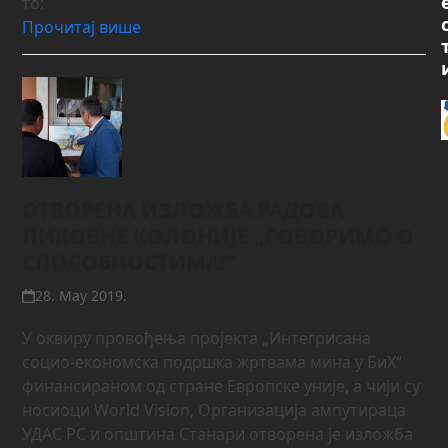
то:
Прочитај више
ОТВОРЕНА ИЗЛОЖБА РАДОВА
ЛИКОВНЕ КОЛОНИЈЕ „ГОВОРИМО О
СПОСОБНОСТИМА!“
28. May 2019.
У оквиру провођења пројекта „Интегрисана
социо-економска подршка жртвама мина у БиХ“
финансираном од стране Европске уније, а чији су
носиоци World Vision, Организација ампутираца
УДАС РС и општина Станари отворена је изложба