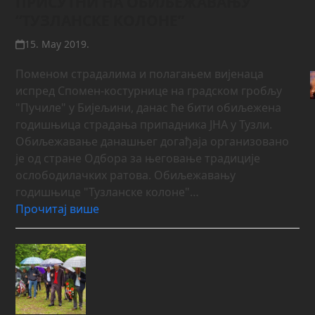
ПРИСУТНИ НА ОБИЉЕЖАВАЊУ
“ТУЗЛАНСКЕ КОЛОНЕ”
15. May 2019.
Поменом страдалима и полагањем вијенаца
испред Спомен-костурнице на градском гробљу
"Пучиле" у Бијељини, данас ће бити обиљежена
годишњица страдања припадника ЈНА у Тузли.
Обиљежавање данашњег догађаја организовано
је од стране Одбора за његовање традиције
ослободилачких ратова. Обиљежавању
годишњице "Тузланске колоне"…
Прочитај више