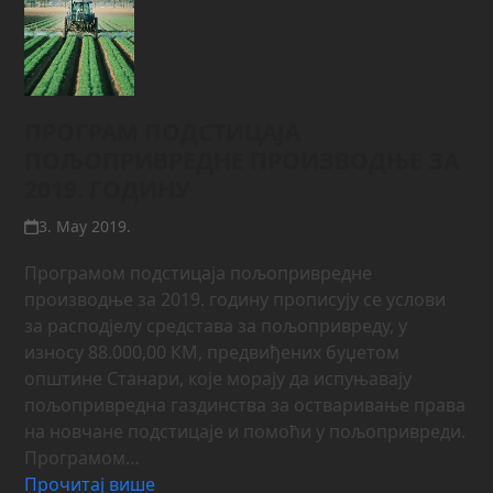
ПРОГРАМ ПОДСТИЦАЈА
ПОЉОПРИВРЕДНЕ ПРОИЗВОДЊЕ ЗА
2019. ГОДИНУ
3. May 2019.
Програмом подстицаја пољопривредне
производње за 2019. годину прописују се услови
за расподјелу средстава за пољопривреду, у
износу 88.000,00 КМ, предвиђених буџетом
општине Станари, које морају да испуњавају
пољопривреднa газдинства за остваривање права
на новчане подстицаје и помоћи у пољопривреди.
Програмoм…
Прочитај више