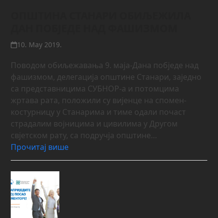
ОПШТИНА СТАНАРИ ОБИЉЕЖИЛА
ДАН ПОБЈЕДЕ НАД ФАШИЗМОМ
10. May 2019.
Поводом обиљежавања 9. маја-Дана побједе над
фашизмом, делегација општине Станари, заједно
са представницима СУБНОР-а и потомцима
жртава рата, положили су вијенце на спомен-
костурницу у Станарима и тиме одали почаст
страдалим војницима и цивилима у Другом
свјетском рату, са подручја општине…
Прочитај више