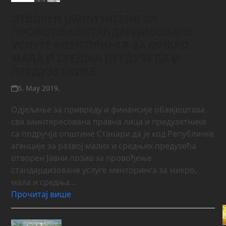
ОТВОРЕН ЈАВНИ ПОЗИВ ЗА
ПРОВОЂЕЊЕ СТАНДАРДИЗОВАНЕ
УСЛУГЕ МЕНТОРИНГА ЗА МИКРО,
МАЛА И СРЕДЊА ПРЕДУЗЕЋА И
ПРЕДУЗЕТНИКЕ
6. May 2019.
Одјељење за привреду и финансије обавјештава
сва заинтересована правна лица и предузетнике
са подручја општине Станари да је код Републичке
агенције за развој малих и средњих предузећа
отворен Јавни позив за провођење
стандардизоване услуге менторинга за микро,
мала и средња…
Прочитај више