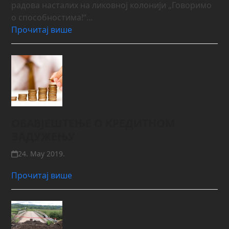
радова насталих на ликовној колонији „Говоримо
о способностима!“…
Прочитај више
ОБАВЈЕШТЕЊЕ О KРЕДИТНОМ
ЗАДУЖЕЊУ
24. May 2019.
Прочитај више