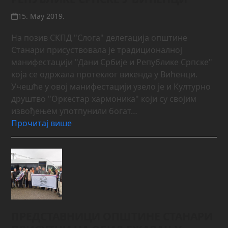
15. May 2019.
На позив СКПД "Слога" делегација општине
Станари присуствовала је традиционалној
манифестацији "Дани Србије и Републике Српске"
која се одржала протеклог викенда у Вићенци.
Учешће у овој манифестацији узело је и Културно
друштво "Оркестар хармоника" који су својим
извођењем употпунили богат…
Прочитај више
ПРЕДСТАВНИЦИ ОПШТИНЕ СТАНАРИ