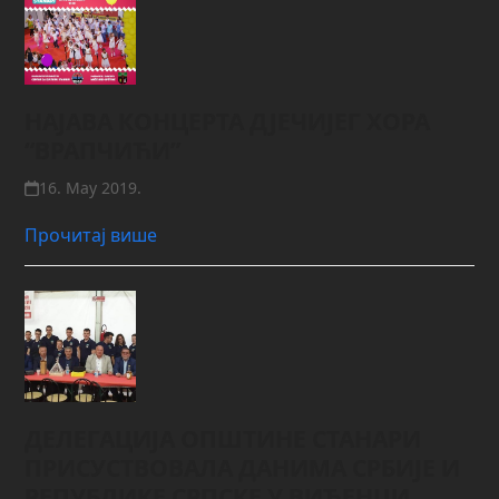
НАЈАВА КОНЦЕРТА ДЈЕЧИЈЕГ ХОРА
“ВРАПЧИЋИ”
16. May 2019.
Прочитај више
ДЕЛЕГАЦИЈА ОПШТИНЕ СТАНАРИ
ПРИСУСТВОВАЛА ДАНИМА СРБИЈЕ И
РЕПУБЛИКЕ СРПСКЕ У ВИЋЕНЦИ