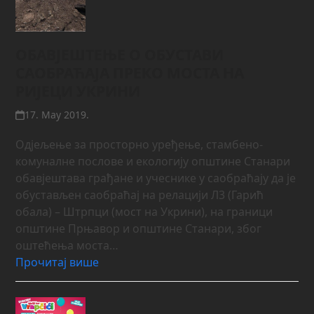
ОБАВЈЕШТЕЊЕ О ОБУСТАВИ
САОБРАЋАЈА ПРЕКО МОСТА НА
РИЈЕЦИ УКРИНИ
17. May 2019.
Одјељење за просторно уређење, стамбено-
комуналне послове и екологију општине Станари
обавјештава грађане и учеснике у саобраћају да је
обустављен саобраћај на релацији Л3 (Гарић
обала) – Штрпци (мост на Укрини), на граници
општине Прњавор и општине Станари, због
оштећења моста…
Прочитај више