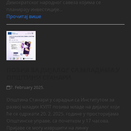
Демократског народног савеза којима се
планирају инвестиције…
Прочитај више
ПОЗИВ ЗА ДИЈАЛОГ СА МЛАДИМА У
ОПШТИНИ СТАНАРИ
7. February 2025.
Општина Станари у сарадњи са Институтом за
развој младих КУЛТ позива младе на дијалог који
ће се одржати 20. 2. 2025. године у просторијама
Општинске управе, са почетком у 17 часова.
Пријаве се могу извршити на линку