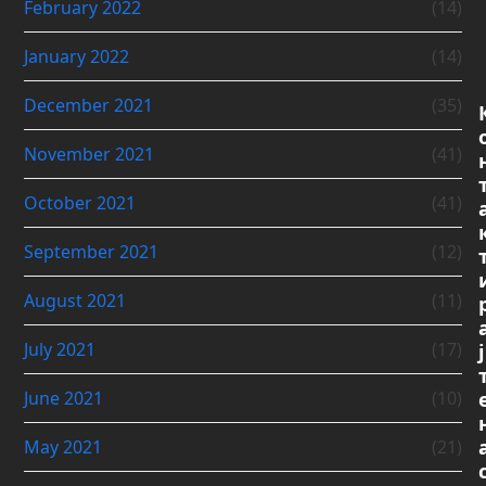
February 2022
(14)
January 2022
(14)
December 2021
(35)
November 2021
(41)
October 2021
(41)
September 2021
(12)
August 2021
(11)
July 2021
(17)
ј
June 2021
(10)
May 2021
(21)