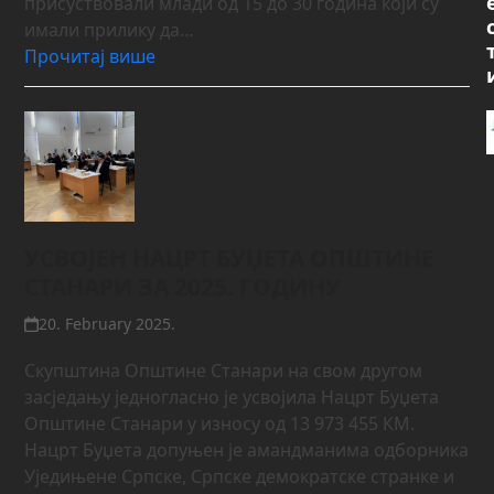
присуствовали млади од 15 до 30 година који су
имали прилику да…
Прочитај више
УСВОЈЕН НАЦРТ БУЏЕТА ОПШТИНЕ
СТАНАРИ ЗА 2025. ГОДИНУ
20. February 2025.
Скупштина Општине Станари на свом другом
засједању једногласно је усвојила Нацрт Буџета
Општине Станари у износу од 13 973 455 КМ.
Нацрт Буџета допуњен је амандманима одборника
Уједињене Српске, Српске демократске странке и