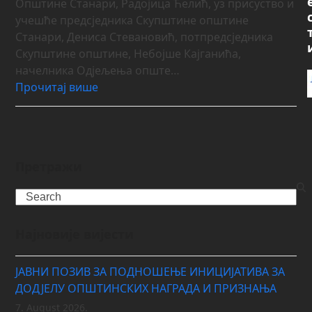
Општине Станари, Радојица Ћелић, уз присуство и
учешће предсједника Скупштине општине
Станари, Дениса Стевановић, потпредсједника
Скупштине општине, Небојше Кајганића,
начелника Одјељења опште…
Прочитај више
Претражи
Search
Најновије вијести
ЈАВНИ ПОЗИВ ЗА ПОДНОШЕЊЕ ИНИЦИЈАТИВА ЗА
ДОДЈЕЛУ ОПШТИНСКИХ НАГРАДА И ПРИЗНАЊА
7. August 2026.