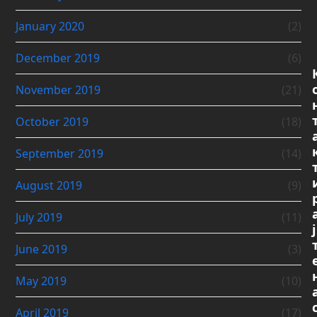
January 2020
(2)
December 2019
(6)
November 2019
(21)
October 2019
(18)
September 2019
(14)
August 2019
(9)
July 2019
(11)
ј
June 2019
(3)
May 2019
(10)
April 2019
(17)