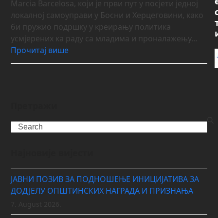
Marcia Barcelosa, који је први пут у посјети једној
локалној самоуправи у Босни и Херцеговини, како
би пружио подршку у креирању политика
усмјерених ка раду са младима и проналажењу…
Прочитај више
Претражи
Search
Најновије вијести
ЈАВНИ ПОЗИВ ЗА ПОДНОШЕЊЕ ИНИЦИЈАТИВА ЗА
ДОДЈЕЛУ ОПШТИНСКИХ НАГРАДА И ПРИЗНАЊА
7. August 2026.