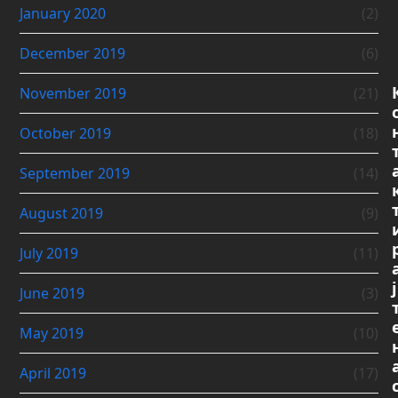
January 2020
(2)
December 2019
(6)
November 2019
(21)
October 2019
(18)
September 2019
(14)
August 2019
(9)
July 2019
(11)
ј
June 2019
(3)
May 2019
(10)
April 2019
(17)