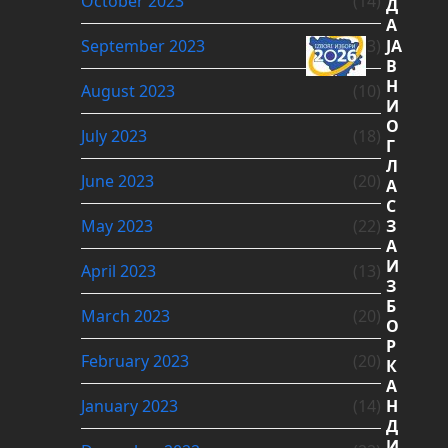
October 2023
(14)
Д
А
September 2023
(13)
ЈА
В
Н
August 2023
(10)
И
О
July 2023
(18)
Г
Л
June 2023
(20)
А
С
May 2023
(22)
З
А
И
April 2023
(13)
З
Б
March 2023
(20)
О
Р
February 2023
(20)
К
А
January 2023
(14)
Н
Д
И