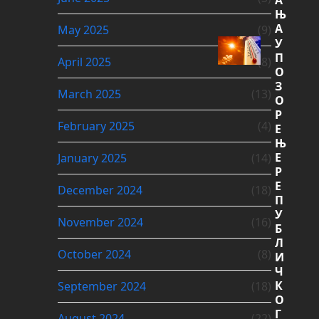
А
Њ
А
May 2025
(9)
У
П
April 2025
(8)
О
З
March 2025
(13)
О
Р
February 2025
(4)
Е
Њ
Е
January 2025
(14)
Р
Е
December 2024
(18)
П
У
November 2024
(16)
Б
Л
October 2024
(8)
И
Ч
К
September 2024
(18)
О
Г
August 2024
(22)