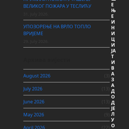
Е
ВЕЛИКОГ ПОЖАРА У ТЕСЛИЋУ
Њ
31. July 2026.
Е
И
УПОЗОРЕЊЕ НА ВРЛО ТОПЛО
Н
ВРИЈЕМЕ
И
Ц
29. July 2026.
И
ЈА
Т
Архива вијести
И
В
А
August 2026
(3)
З
А
July 2026
(13)
Д
О
June 2026
(13)
Д
ЈЕ
Л
May 2026
(9)
У
О
April 2026
(22)