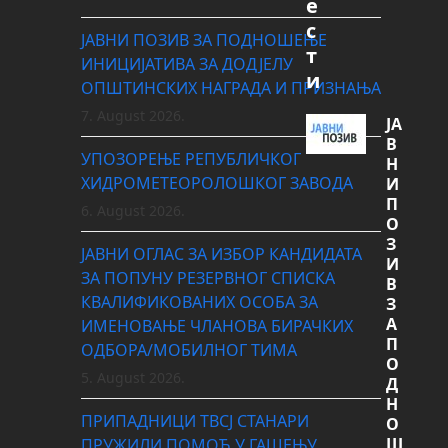
е
с
ЈАВНИ ПОЗИВ ЗА ПОДНОШЕЊЕ
т
ИНИЦИЈАТИВА ЗА ДОДЈЕЛУ
и
ОПШТИНСКИХ НАГРАДА И ПРИЗНАЊА
7. August 2026.
ЈА
В
УПОЗОРЕЊЕ РЕПУБЛИЧКОГ
Н
ХИДРОМЕТЕОРОЛОШКОГ ЗАВОДА
И
П
6. August 2026.
О
З
ЈАВНИ ОГЛАС ЗА ИЗБОР КАНДИДАТА
И
ЗА ПОПУНУ РЕЗЕРВНОГ СПИСКА
В
КВАЛИФИКОВАНИХ ОСОБА ЗА
З
А
ИМЕНОВАЊЕ ЧЛАНОВА БИРАЧКИХ
П
ОДБОРА/МОБИЛНОГ ТИМА
О
5. August 2026.
Д
Н
ПРИПАДНИЦИ ТВСЈ СТАНАРИ
О
Ш
ПРУЖИЛИ ПОМОЋ У ГАШЕЊУ