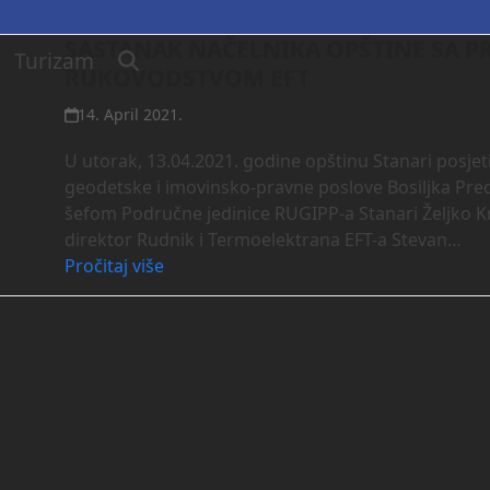
SASTANAK NAČELNIKA OPŠTINE SA PR
Turizam
RUKOVODSTVOM EFT
14. April 2021.
U utorak, 13.04.2021. godine opštinu Stanari posjet
geodetske i imovinsko-pravne poslove Bosiljka Pred
šefom Područne jedinice RUGIPP-a Stanari Željko Krš
direktor Rudnik i Termoelektrana EFT-a Stevan…
Pročitaj više