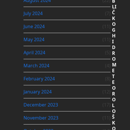
August 2024
(22)
B
LI
Č
July 2024
(7)
K
O
June 2024
(11)
G
H
May 2024
(11)
I
D
April 2024
(5)
R
O
M
March 2024
(4)
E
T
February 2024
(8)
E
O
January 2024
(12)
R
O
December 2023
(17)
L
O
Š
November 2023
(11)
K
O