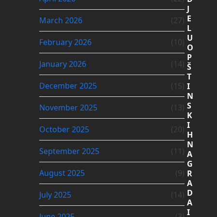
J
E
March 2026
(27)
L
U
February 2026
(10)
O
P
January 2026
(14)
Š
T
December 2025
(15)
I
N
S
November 2025
(13)
K
I
October 2025
(20)
H
N
September 2025
(11)
A
G
August 2025
(9)
R
A
D
July 2025
(14)
A
I
June 2025
(3)