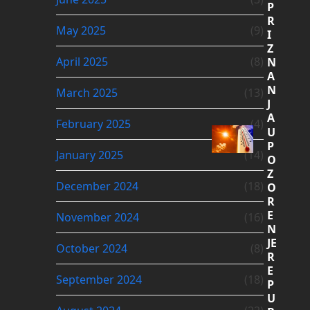
P
R
May 2025
(9)
I
Z
April 2025
(8)
N
A
N
March 2025
(13)
J
A
February 2025
(4)
U
P
January 2025
(14)
O
Z
December 2024
(18)
O
R
E
November 2024
(16)
N
JE
October 2024
(8)
R
E
September 2024
(18)
P
U