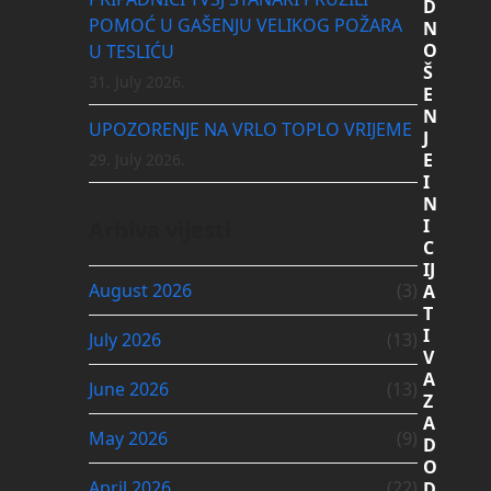
D
POMOĆ U GAŠENJU VELIKOG POŽARA
N
O
U TESLIĆU
Š
31. July 2026.
E
N
UPOZORENJE NA VRLO TOPLO VRIJEME
J
E
29. July 2026.
I
N
I
Arhiva vijesti
C
IJ
August 2026
(3)
A
T
I
July 2026
(13)
V
A
June 2026
(13)
Z
A
May 2026
(9)
D
O
April 2026
(22)
D