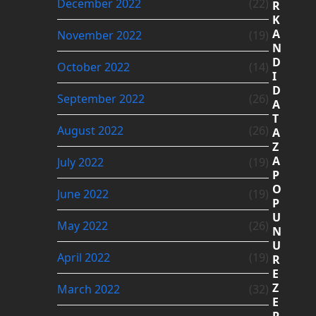
December 2022
(22)
R
K
A
November 2022
(19)
N
D
October 2022
(14)
I
D
September 2022
(26)
A
T
August 2022
(26)
A
Z
A
July 2022
(19)
P
O
June 2022
(19)
P
U
May 2022
(26)
N
U
April 2022
(19)
R
E
Z
March 2022
(32)
E