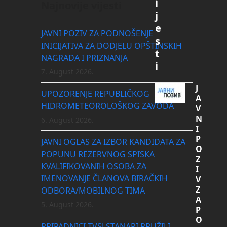
i
Najnovije vijesti
j
e
JAVNI POZIV ZA PODNOŠENJE
s
INICIJATIVA ZA DODJELU OPŠTINSKIH
t
NAGRADA I PRIZNANJA
i
7. August 2026.
J
UPOZORENJE REPUBLIČKOG
A
HIDROMETEOROLOŠKOG ZAVODA
V
N
6. August 2026.
I
P
JAVNI OGLAS ZA IZBOR KANDIDATA ZA
O
POPUNU REZERVNOG SPISKA
Z
KVALIFIKOVANIH OSOBA ZA
I
IMENOVANJE ČLANOVA BIRAČKIH
V
Z
ODBORA/MOBILNOG TIMA
A
5. August 2026.
P
O
PRIPADNICI TVSJ STANARI PRUŽILI