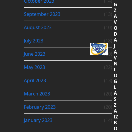
October 2023
(14)
G
Z
September 2023
(13)
A
V
August 2023
(10)
O
D
A
July 2023
(18)
J
A
June 2023
(20)
V
N
May 2023
(22)
I
O
April 2023
(13)
G
L
A
March 2023
(20)
S
Z
February 2023
(20)
A
IZ
January 2023
(14)
B
O