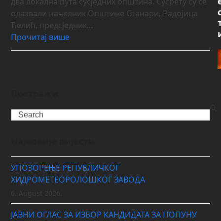
два локална пута сусједних општина. Сусрету су се
одазвали начелник Општине Станари, Радојица
Ћелић, предсједник…
Прочитај више
Претражи
Search
Најновије вијести
УПОЗОРЕЊЕ РЕПУБЛИЧКОГ
ХИДРОМЕТЕОРОЛОШКОГ ЗАВОДА
6. August 2026.
ЈАВНИ ОГЛАС ЗА ИЗБОР КАНДИДАТА ЗА ПОПУНУ