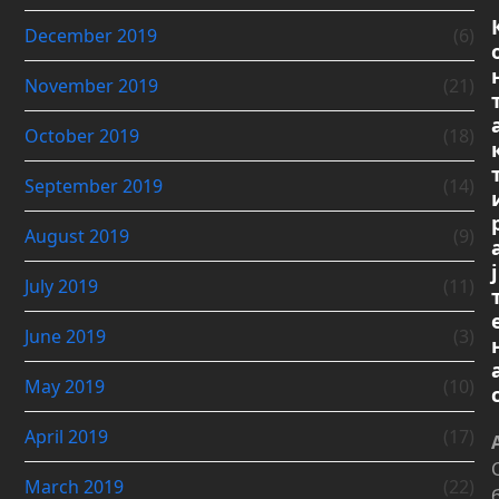
December 2019
(6)
November 2019
(21)
October 2019
(18)
September 2019
(14)
August 2019
(9)
ј
July 2019
(11)
June 2019
(3)
May 2019
(10)
April 2019
(17)
March 2019
(22)