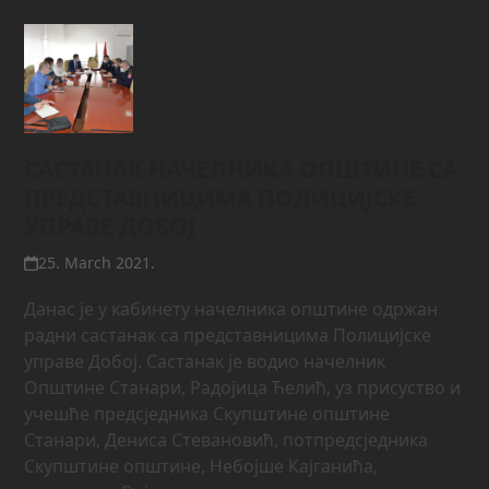
САСТАНАК НАЧЕЛНИКА ОПШТИНЕ СА
ПРЕДСТАВНИЦИМА ПОЛИЦИЈСКЕ
УПРАВЕ ДОБОЈ
25. March 2021.
Данас је у кабинету начелника општине одржан
радни састанак са представницима Полицијске
управе Добој. Састанак је водио начелник
Општине Станари, Радојица Ћелић, уз присуство и
учешће предсједника Скупштине општине
Станари, Дениса Стевановић, потпредсједника
Скупштине општине, Небојше Кајганића,