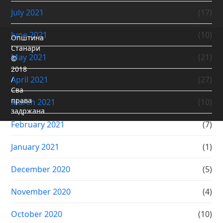
July 2021
(17)
June 2021
(10)
Општина
Станари
May 2021
(21)
©
2018
April 2021
(27)
/
Сва
права
March 2021
(10)
задржана
February 2021
(7)
January 2021
(1)
December 2020
(5)
November 2020
(4)
October 2020
(10)