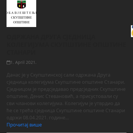
ОДРЖАНА ДРУГА СЈЕДНИЦА
КОЛЕГИЈУМА СКУПШТИНЕ ОПШТИНЕ
СТАНАРИ
1. April 2021.
Данас је у Скупштинској сали одржана Друга
сједница колегијума Скупштине општине Станари.
Сједницом је предсједавао предсједник Скупштине
општине, Денис Стевановић, а присустовали су
сви чланови колегијума. Колегијум је утврдио да
ће се трећа сједница Скупштине општине Станари
одржи 08.04.2021. године…
Прочитај више