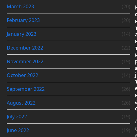
March 2023
(20)
February 2023
(20)
January 2023
(14)
December 2022
(22)
November 2022
(19)
ј
October 2022
(14)
September 2022
(26)
August 2022
(26)
July 2022
(19)
June 2022
(19)