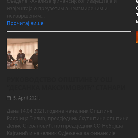
сљедеће: -Анализа финансијског извјештаја и
извјештаја о преузетим а неизмиреним и
неизвршеним…
Прочитај више
РУКОВОДСТВО ОПШТИНЕ У ОШ
”ДЕСАНКА МАКСИМОВИЋ” СТАНАРИ
15. April 2021.
Дана 14.04.2021. године начелник Општине
Радојица Ћелић, предсједник Скупштине општине
Денис Стевановић, потпредсједник СО Небојша
Кајганић и начелник Одјељења за финансије