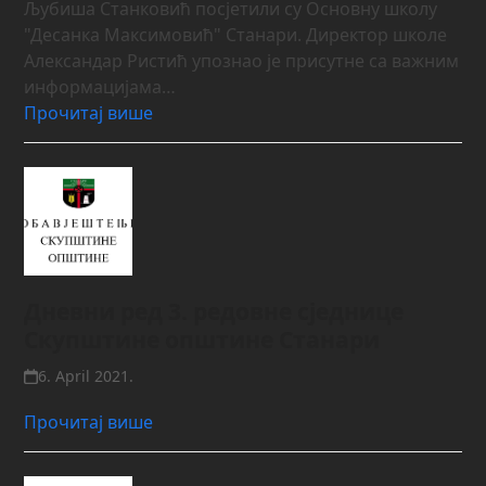
Љубиша Станковић посјетили су Основну школу
"Десанка Максимовић" Станари. Директор школе
Александар Ристић упознао је присутне са важним
информацијама…
Прочитај више
Дневни ред 3. редовне сједнице
Скупштине општине Станари
6. April 2021.
Прочитај више