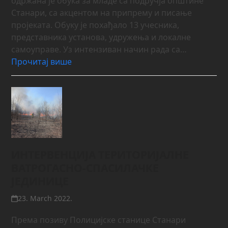
одржана је обука за младе са подручја општине
Станари, са акцентом на припрему и писање
пројеката. Обуку је похађало 13 учесника,
представника установа, удружења и локалне
самоуправе. Уз интензиван начин рада са…
Прочитај више
ИНТЕРВЕНЦИЈА ТЕРИТОРИЈАЛНЕ
ВАТРОГАСНО-СПАСИЛАЧКЕ
ЈЕДИНИЦЕ
23. March 2022.
Према позиву Полицијске станице Станари