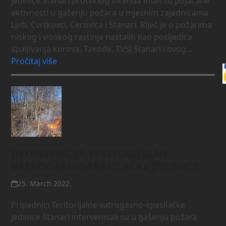
jedinice Stanari proteklog vikenda imali su pojačane
aktivnosti u gašenju požara u mjesnim zajednicama
Ljeb, Cvrtkovci, Cerovica i Stanari. Riječ je o požarima
niskog i visokog rastinja nastalih kao posljedica
spaljivanja korova. Takođe, TVSJ Stanari i ovog…
Pročitaj više
INTERVENCIJA TERITORIJALNE
VATROGASNO-SPASILAČKE JEDINICE
25. March 2022.
Pripadnici Teritorijalne vatrogasno-spasilačke
jedinice Stanari intervenisali su u gašenju požara