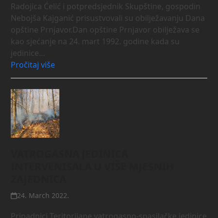
Radojica Ćelić i potpredsjednik Skupštine, gospodin
Nebojša Kajganić prisustvovali su obilježavanju Dana
opštine Prnjavor.Dan opštine Prnjavor obilježava se
kao sjećanje na 24. mart 1992. godine kada su
jedinice…
Pročitaj više
VATROGASNA JEDINICA
INTERVENISALA U VIŠE MJESNIH
ZAJEDNICA
24. March 2022.
Pripadnici Teritorijane vatrogasno-spasilačke jedinice