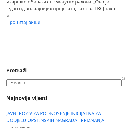
извршио обилазак поменутих радова. „Ово је
један од значајнијих пројеката, како за ТВСЈ тако
и…
Прочитај више
Pretraži
Search
Najnovije vijesti
JAVNI POZIV ZA PODNOŠENJE INICIJATIVA ZA
DODJELU OPŠTINSKIH NAGRADA I PRIZNANJA