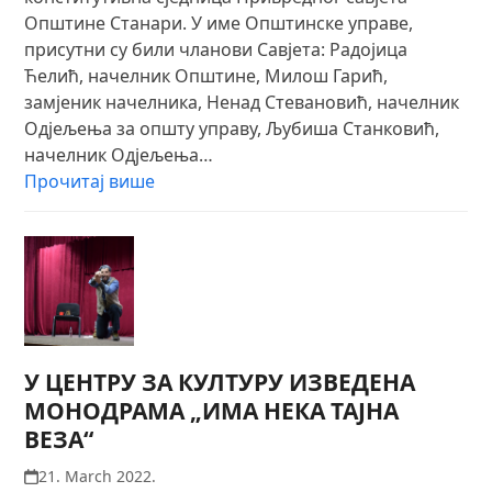
Општине Станари. У име Општинске управе,
присутни су били чланови Савјета: Радојица
Ћелић, начелник Општине, Милош Гарић,
замјеник начелника, Ненад Стевановић, начелник
Одјељења за општу управу, Љубиша Станковић,
начелник Одјељења…
Прочитај више
У ЦЕНТРУ ЗА КУЛТУРУ ИЗВЕДЕНА
МОНОДРАМА „ИМА НЕКА ТАЈНА
ВЕЗА“
21. March 2022.