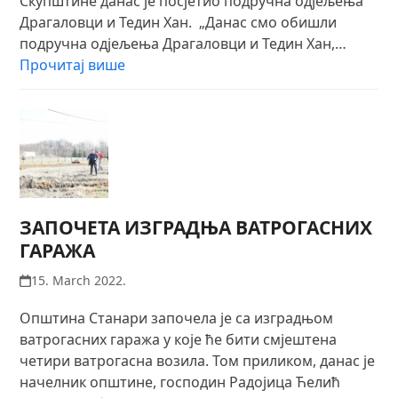
Скупштине данас је посјетио подручна одјељења
Драгаловци и Тедин Хан. „Данас смо обишли
подручна одјељења Драгаловци и Тедин Хан,…
Прочитај више
ЗАПОЧЕТА ИЗГРАДЊА ВАТРОГАСНИХ
ГАРАЖА
15. March 2022.
Општина Станари започела је са изградњом
ватрогасних гаража у које ће бити смјештена
четири ватрогасна возила. Том приликом, данас је
начелник општине, господин Радојица Ћелић