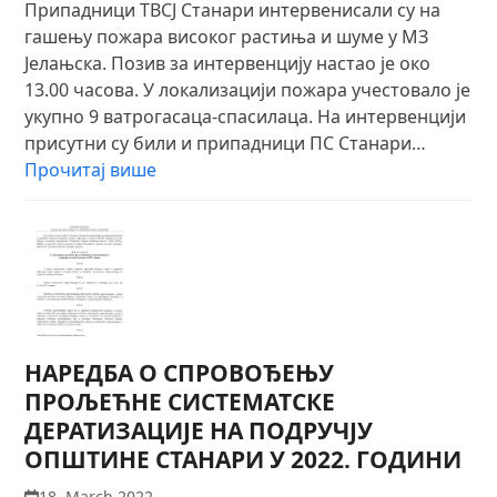
Припадници ТВСЈ Станари интервенисали су на
гашењу пожара високог растиња и шуме у МЗ
Јелањска. Позив за интервенцију настао је око
13.00 часова. У локализацији пожара учестовало је
укупно 9 ватрогасаца-спасилаца. На интервенцији
присутни су били и припадници ПС Станари…
Прочитај више
НАРЕДБА О СПРОВОЂЕЊУ
ПРОЉЕЋНЕ СИСТЕМАТСКЕ
ДЕРАТИЗАЦИЈЕ НА ПОДРУЧЈУ
ОПШТИНЕ СТАНАРИ У 2022. ГОДИНИ
18. March 2022.