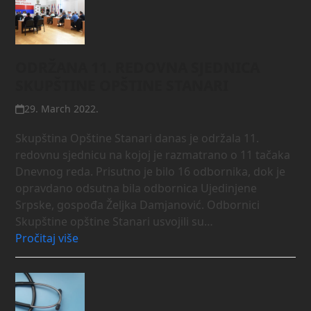
ODRŽANA 11. REDOVNA SJEDNICA
SKUPŠTINE OPŠTINE STANARI
29. March 2022.
Skupština Opštine Stanari danas je održala 11.
redovnu sjednicu na kojoj je razmatrano o 11 tačaka
Dnevnog reda. Prisutno je bilo 16 odbornika, dok je
opravdano odsutna bila odbornica Ujedinjene
Srpske, gospođa Željka Damjanović. Odbornici
Skupštine opštine Stanari usvojili su…
Pročitaj više