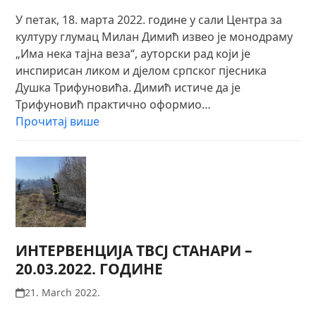
У петак, 18. марта 2022. године у сали Центра за
културу глумац Милан Димић извео је монодраму
„Има нека тајна веза“, ауторски рад који је
инспирисан ликом и дјелом српског пјесника
Душка Трифуновића. Димић истиче да је
Трифуновић практично оформио…
Прочитај више
ИНТЕРВЕНЦИЈА ТВСЈ СТАНАРИ –
20.03.2022. ГОДИНЕ
21. March 2022.