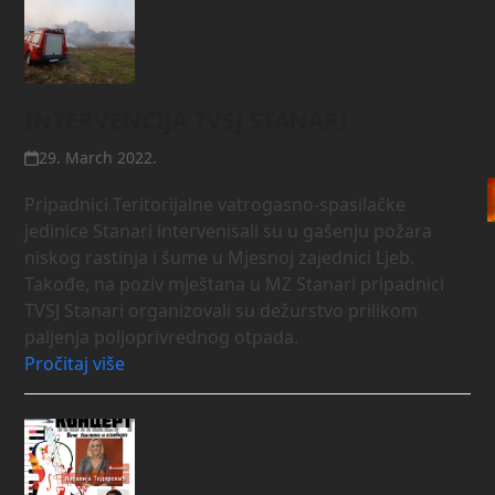
INTERVENCIJA TVSJ STANARI
29. March 2022.
Pripadnici Teritorijalne vatrogasno-spasilačke
jedinice Stanari intervenisali su u gašenju požara
niskog rastinja i šume u Mjesnoj zajednici Ljeb.
Takođe, na poziv mještana u MZ Stanari pripadnici
TVSJ Stanari organizovali su dežurstvo prilikom
paljenja poljoprivrednog otpada.
Pročitaj više