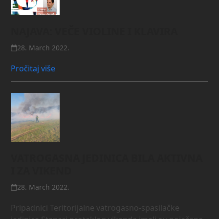
NAJAVA: VEČE VIOLINE I KLAVIRA
28. March 2022.
Pročitaj više
VATROGASNA JEDINICA BILA AKTIVNA
I ZA VIKEND
28. March 2022.
Pripadnici Teritorijalne vatrogasno-spasilačke