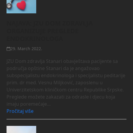
NAJAVA: JZU DOM ZDRAVLJA
ORGANIZUJE PREGLEDE
ENDOKRINOLOGA
29. March 2022.
JZU Dom zdravlja Stanari obavještava pacijente sa
područja opštine Stanari da je angažovao
subspecijalistu endokrinologa i specijalistu peditarije
prim. dr med. Vesnu Miljković, zaposlenu u
Univerzitetskom kliničkom centru Republike Srpske.
Preglede možete zakazati za odrasle i djecu koja
imaju poremećaje…
Pročitaj više