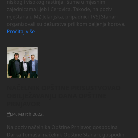
niskog i visokog rastinja i šume u mjesnim
zajednicama Ljeb i Cerovica. Takođe, na poziv
mještana u MZ Jelanjska, pripadnici TVSJ Stanari
organizovali su dežurstva prilikom paljenja korova.
Pročitaj više
NAČELNIK OPŠTINE PRISUSTVOVAO
OBILJEŽAVANJU DANA OPŠTINE
PRNJAVOR
24. March 2022.
Na poziv načelnika Opštine Prnjavor, gospodina
Darka Tomaša, načelnik Opštine Stanari, gospodin