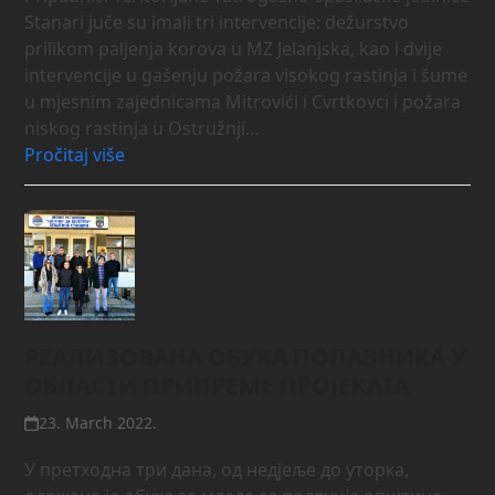
Stanari juče su imali tri intervencije: dežurstvo
prilikom paljenja korova u MZ Jelanjska, kao i dvije
intervencije u gašenju požara visokog rastinja i šume
u mjesnim zajednicama Mitrovići i Cvrtkovci i požara
niskog rastinja u Ostružnji…
Pročitaj više
РЕАЛИЗОВАНА ОБУКА ПОЛАЗНИКА У
ОБЛАСТИ ПРИПРЕМЕ ПРОЈЕКАТА
23. March 2022.
У претходна три дана, од недјеље до уторка,