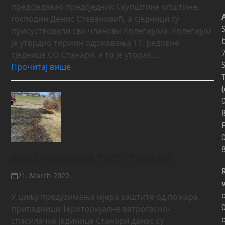
предсједавао предсједник Скупштине општине,
господин Денис Стевановић, а сједници су
присуствовали сви чланови Колегијума. Колегијум
је утврдио термин одржавања 11. редовне
сједнице СО Станари, а то је уторак,…
Прочитај више
ИНТЕРВЕНЦИЈА ТВСЈ СТАНАРИ
21. March 2022.
У циљу предузимања мјера заштите од пожара,
припадници Територијалне ватрогасно-
спасилачке јединице Станари данас су