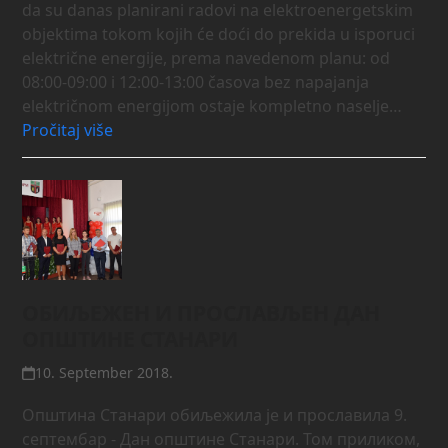
da su danas planirani radovi na elektroenergetskim
objektima tokom kojih će doći do prekida u isporuci
električne energije, prema navedenom planu: od
08:00-09:00 i 12:00-13:00 časova bez napajanja
električnom energijom ostaje kompletno naselje…
Pročitaj više
ОБИЉЕЖЕН И ПРОСЛАВЉЕН ДАН
ОПШТИНЕ СТАНАРИ
10. September 2018.
Општина Станари обиљежила је и прославила 9.
септембар - Дан општине Станари. Том приликом,