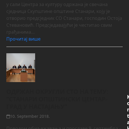
у сали Центра за културу одржана је свечана
сједница Скупштине општине Станари, коју је
отворио предсједник СО Станари, господин Остоја
Стевановић. Предсједавајући је честитао свим
грађанима…
Прочитај више
ОДРЖАН ОКРУГЛИ СТО НА ТЕМУ:
“СТАНАРИ ОПШТИНСКИ ЦЕНТАР-
ГРАД У НАСТАЈАЊУ”
10. September 2018.
Поводом обиљежавања и прославе 9. септембра -