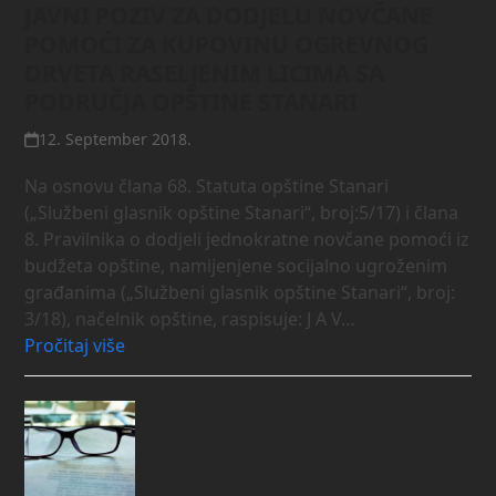
JAVNI POZIV ZA DODJELU NOVČANE
POMOĆI ZA KUPOVINU OGREVNOG
DRVETA RASELJENIM LICIMA SA
PODRUČJA OPŠTINE STANARI
12. September 2018.
Na osnovu člana 68. Statuta opštine Stanari
(„Službeni glasnik opštine Stanari“, broj:5/17) i člana
8. Pravilnika o dodjeli jednokratne novčane pomoći iz
budžeta opštine, namijenjene socijalno ugroženim
građanima („Službeni glasnik opštine Stanari“, broj:
3/18), načelnik opštine, raspisuje: J A V…
Pročitaj više