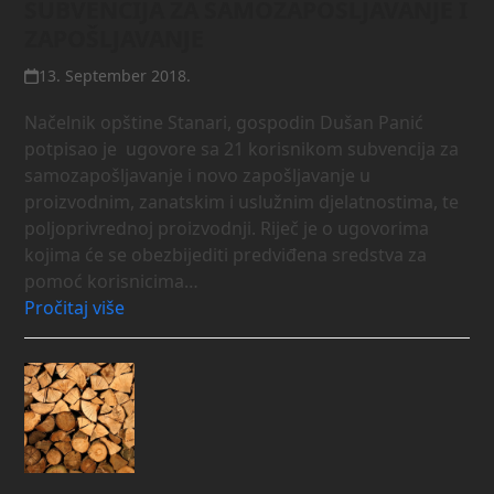
SUBVENCIJA ZA SAMOZAPOŠLJAVANJE I
ZAPOŠLJAVANJE
13. September 2018.
Načelnik opštine Stanari, gospodin Dušan Panić
potpisao je ugovore sa 21 korisnikom subvencija za
samozapošljavanje i novo zapošljavanje u
proizvodnim, zanatskim i uslužnim djelatnostima, te
poljoprivrednoj proizvodnji. Riječ je o ugovorima
kojima će se obezbijediti predviđena sredstva za
pomoć korisnicima…
Pročitaj više