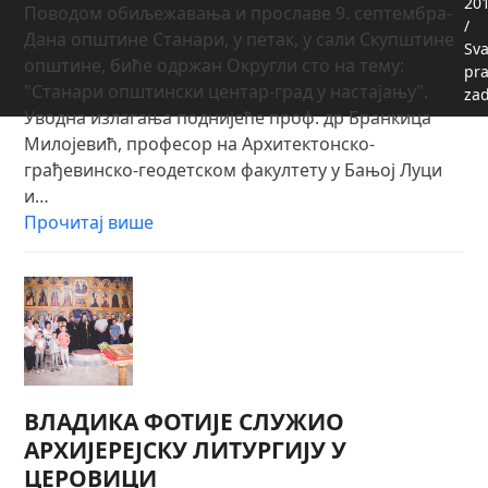
20
Поводом обиљежавања и прославе 9. септембра-
/
Дана општине Станари, у петак, у сали Скупштине
Sv
општине, биће одржан Округли сто на тему:
pr
"Станари општински центар-град у настајању".
za
Уводна излагања поднијеће проф. др Бранкица
Милојевић, професор на Архитектонско-
грађевинско-геодетском факултету у Бањој Луци
и…
Прочитај више
ВЛАДИКА ФОТИЈЕ СЛУЖИО
АРХИЈЕРЕЈСКУ ЛИТУРГИЈУ У
ЦЕРОВИЦИ