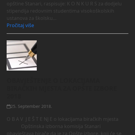
opštine Stanari, raspisuje: K O N K U R S za dodjelu
stipendija redovnim studentima visokoškolskih
ustanova za školsku…
Pročitaj više
OBAVJEŠTENJE O LOKACIJAMA
BIRAČKIH MJESTA ZA OPŠTE IZBORE
2018
25. September 2018.
O B A V J E Š T E NJ E o lokacijama biračkih mjesta
Opštinska izborna komisija Stanari
obavještava birače da je za Opšte izbore, koji će se