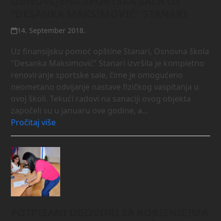
OBNOVLJENA SPORTSKA SALA OŠ
“DESANKA MAKSIMOVIĆ” STANARI
14. September 2018.
Uz finansijsku pomoć opštine Stanari, Osnovna škola
"Desanka Maksimović" Stanari izvršila je kompletno
renoviranje sportske sale, čime je omogućeno
neometano odvijanje nastave fizičkog vaspitanja u
ovoj školi. Tekući radovi na sanaciji ovog objekta
započeli su u januaru ove godine, a…
Pročitaj više
POTPISANI UGOVORI SA KORISNICIMA