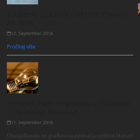
SLUŽBENI GLASNIK OPŠTINE STANARI
BR. 5/18
12. September 2018.
Pročitaj više
OBAVJEŠTENJE O PREKIDU U ISPORUCI
ELEKTRIČNE ENERGIJE
11. September 2018.
Obavještavaju se građani sa područja opštine Stanari