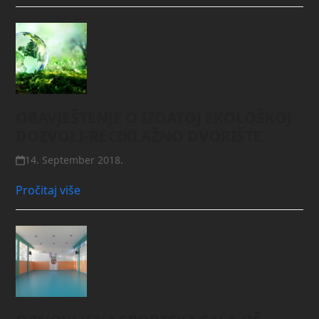
OBAVJEŠTENJE O IZDATOJ EKOLOŠKOJ
DOZVOLI-RECIKLAŽNO DVORIŠTE
14. September 2018.
Pročitaj više