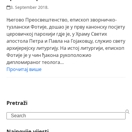
3. September 2018.
Његово Преосвештенство, епископ зворничко-
тузлански Фотије, дошао је у прву канонску посјету
церовичкој парохији гдје је, у Храму Светих
апостола Петра и Павла на Гојаковцу, служио свету
архијерејску литургију. На истој литургији, епископ
Фотије је у чин ђакона рукоположио
дипломираног теолога…
Прочитај више
Pretraži
Search
Najnovije vijesti