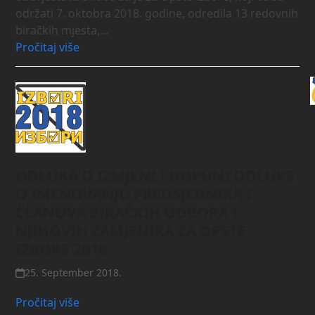
održati 7. oktobra 2018. godine, odredila 13 redovnih
biračkih mjesta,…
Pročitaj više
ODLUKA O IZMJENI I DOPUNI ODLUKE
O IMENOVANJU PREDSJEDNIKA I
ČLANOVA BIRAČKIH ODBORA I
NJIHOVIH ZAMJENIKA ZA OPŠTE
IZBORE 2018
25. September 2018.
Pročitaj više